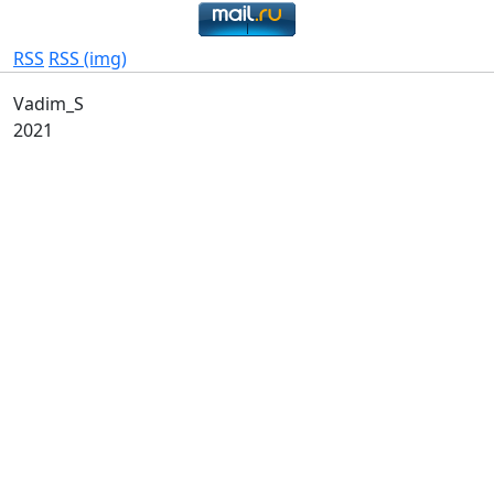
RSS
RSS (img)
Vadim_S
2021