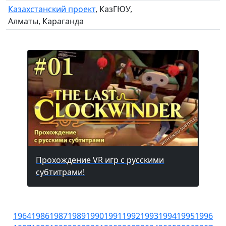
Казахстанский проект
, КазГЮУ,
Алматы, Караганда
Прохождение VR игр с русскими
субтитрами!
1964
1986
1987
1989
1990
1991
1992
1993
1994
1995
1996