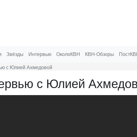
и
Звёзды
Интервью
ОколоКВН
КВН-Обзоры
ПостКВ
ью с Юлией Ахмедовой
ервью с Юлией Ахмедо