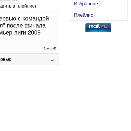
Избранное
Плейлист
ервью с командой
-я" после финала
мьер лиги 2009
[osmos7]
ервью
...