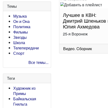
Темы
Лучшее в КВН:
Музыка
Дмитрий Шпеньков 
Он и Она
Юлия Ахмедова
Политика
Фильмы
25-я Воронеж
Звезды
Школа
Телепередачи
Видео
.
Cборник
Спорт
Все темы...
Теги
Художник из
Примы
Байкальская
Гнильга