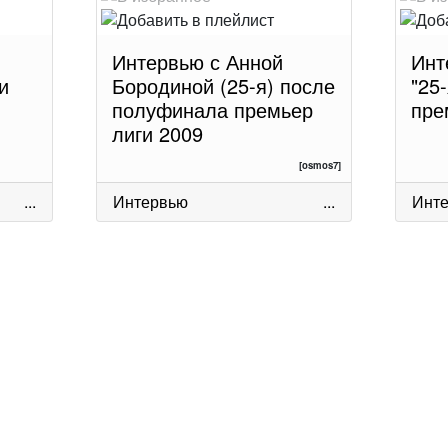
Интервью с Анной
Инт
и
Бородиной (25-я) после
"25
полуфинала премьер
пре
лиги 2009
[osmos7]
...
Интервью
...
Инт