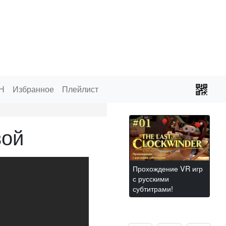
Н
Избранное
Плейлист
вой
Прохождение VR игр
с русскими
субтитрами!