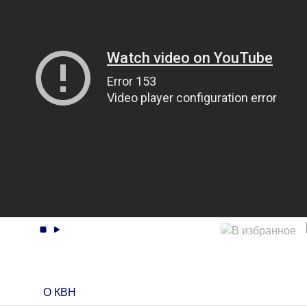
О КВН