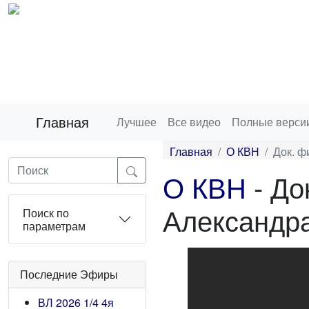
Главная
Лучшее
Все видео
Полные верси
Главная
О КВН
Док. ф
О КВН
- До
Александра
Поиск по
параметрам
Последние Эфиры
ВЛ 2026 1/4 4я