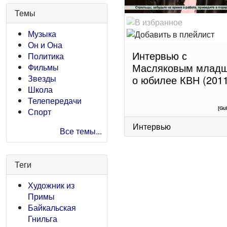
Темы
Музыка
Он и Она
Интервью с
Политика
Масляковым млад
Фильмы
о юбилее КВН (2011
Звезды
Школа
Телепередачи
[Gu
Спорт
Интервью
Все темы...
Теги
Художник из
Примы
Байкальская
Гнильга