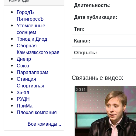
Длительность:
ГородЪ
Дата публикации:
ПятигорскЪ
Утомлённые
Тип:
солнцем
Триод и Диод
Канал:
Сборная
Камызякского края
Открыть:
Днепр
Союз
Парапапарам
Связанные видео:
Станция
Спортивная
2011
25-ая
РУДН
ПриМа
Плохая компания
Все команды...