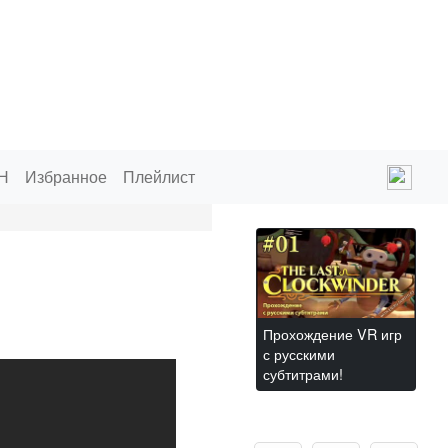
Н
Избранное
Плейлист
Прохождение VR игр
с русскими
субтитрами!