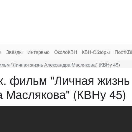
и
Звёзды
Интервью
ОколоКВН
КВН-Обзоры
ПостКВ
ильм "Личная жизнь Александра Маслякова" (КВНу 45)
к. фильм "Личная жизнь
 Маслякова" (КВНу 45)