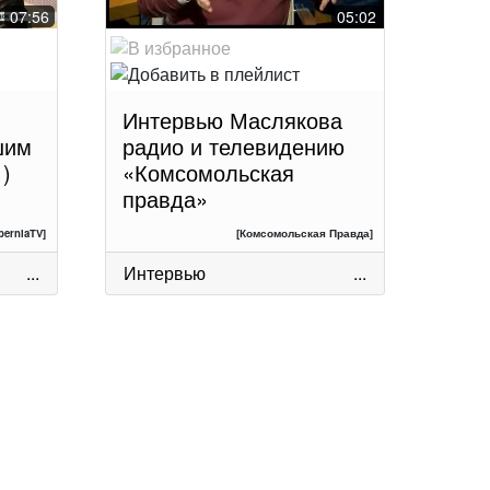
07:56
05:02
Интервью Маслякова
шим
радио и телевидению
)
«Комсомольская
правда»
berniaTV]
[Комсомольская Правда]
...
Интервью
...