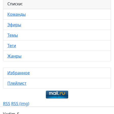
Списки:
Команды
Эфиры
Темы
Теги
Жанры
Избранное
Плейлист
RSS
RSS (img)
Vadim_S