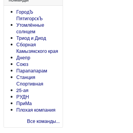
ГородЪ
ПятигорскЪ
Утомлённые
солнцем
Триод и Диод
Сборная
Камызякского края
Днепр
Союз
Парапапарам
Станция
Спортивная
25-ая
РУДН
ПриМа
Плохая компания
Все команды...