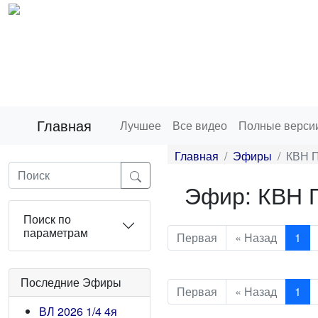
Главная
Лучшее
Все видео
Полные верси
Главная
Эфиры
КВН П
Эфир: КВН П
Поиск по
параметрам
Первая
« Назад
1
Последние Эфиры
Первая
« Назад
1
ВЛ 2026 1/4 4я