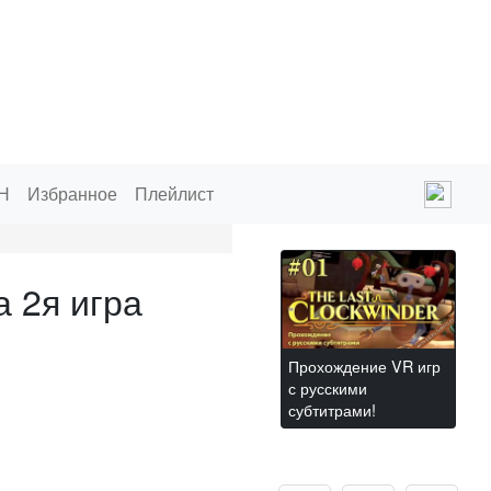
Н
Избранное
Плейлист
 2я игра
Прохождение VR игр
с русскими
субтитрами!