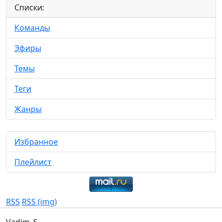
Списки:
Команды
Эфиры
Темы
Теги
Жанры
Избранное
Плейлист
RSS
RSS (img)
Vadim_S