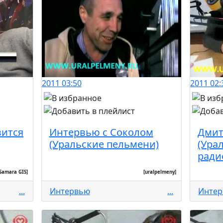
2011
03:50
2011
02:
вится
Интервью с Соколом
Дмит
(Уральские пельмени)
(Ура
ради
Samara GIS]
[uralpelmeny]
...
Интервью
...
Инте