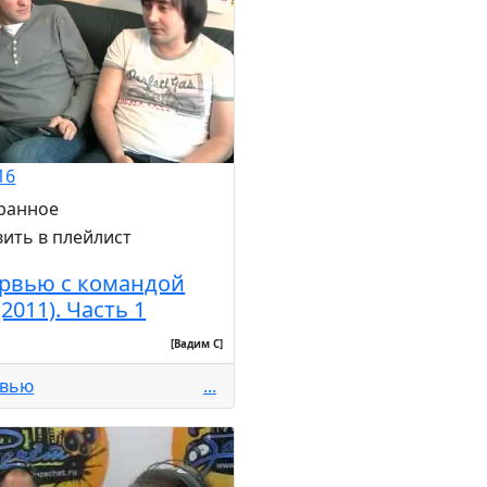
16
рвью с командой
2011). Часть 1
[Вадим С]
рвью
...