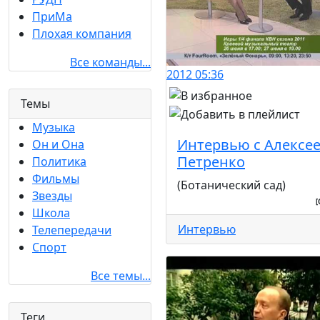
ПриМа
Плохая компания
Все команды...
2012
05:36
Темы
Музыка
Интервью с Алексе
Он и Она
Петренко
Политика
Фильмы
(Ботанический сад)
Звезды
[
Школа
Интервью
Телепередачи
Спорт
Все темы...
Теги