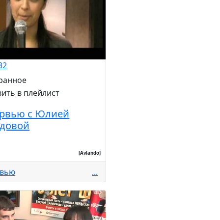
32
рвью с Юлией
довой
[Avlando]
рвью
...