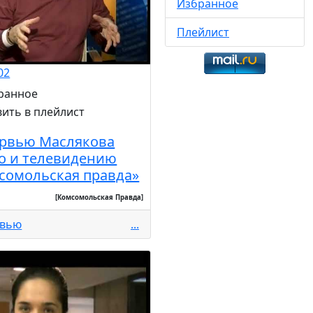
Избранное
Плейлист
02
рвью Маслякова
о и телевидению
сомольская правда»
[Комсомольская Правда]
рвью
...