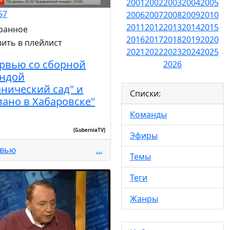
2001
2002
2003
2004
2005
57
2006
2007
2008
2009
2010
2011
2012
2013
2014
2015
2016
2017
2018
2019
2020
2021
2022
2023
2024
2025
рвью со сборной
2026
ндой
анический сад" и
Списки:
лано в Хабаровске"
Команды
[GuberniaTV]
Эфиры
рвью
...
Темы
Теги
Жанры