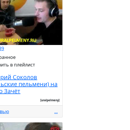
39
рий Соколов
льские пельмени) на
о Зачёт
[uralpelmeny]
рвью
...