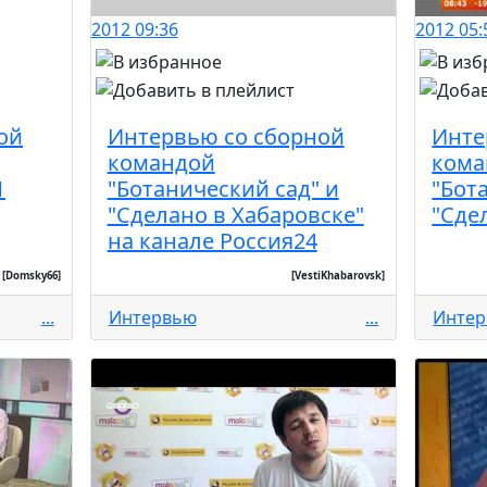
2012
09:36
2012
05:
ой
Интервью со сборной
Инте
командой
кома
1
"Ботанический сад" и
"Бот
"Сделано в Хабаровске"
"Сде
на канале Россия24
[Domsky66]
[VestiKhabarovsk]
...
Интервью
...
Инте