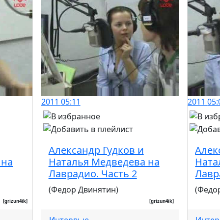
2011
05:11
2011
05:
Александр Гудков и
Алек
 на
Наталья Медведева на
Ната
Лаврадио. Часть 2
Лавр
(Федор Двинятин)
(Федо
[grizun4ik]
[grizun4ik]
...
Интервью
...
Инте