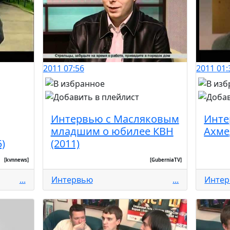
2011
07:56
2011
01:
Интервью с Масляковым
Инте
младшим о юбилее КВН
Ахме
)
(2011)
[kvnnews]
[GuberniaTV]
...
Интервью
...
Инте