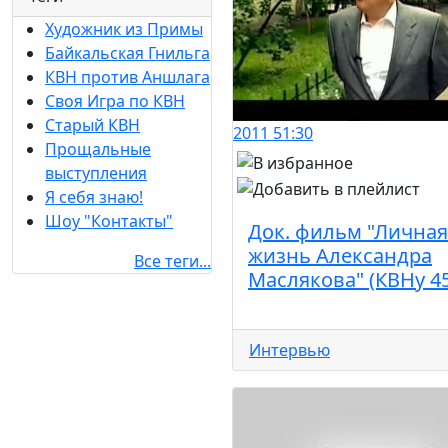
Художник из Примы
Байкальская Гнильга
КВН против Аншлага
Своя Игра по КВН
Старый КВН
2011
51:30
Прощальные
выступления
Я себя знаю!
Шоу "Контакты"
Док. фильм "Личная
жизнь Александра
Все теги...
Маслякова" (КВНу 45
Интервью