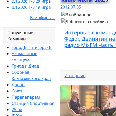
ВЛ 2026 1/8 2я игра
2012
07:35
ВЛ 2026 1/8 1я игра
Все эфиры...
Интервью с команд
Популярные
Федор Двинятин на
Команды
радио MixFM Часть 
ГородЪ ПятигорскЪ
Утомлённые
солнцем
Триод и Диод
Сборная
Интервью
Камызякского края
Днепр
Союз
Парапапарам
Станция Спортивная
25-ая
РУДН