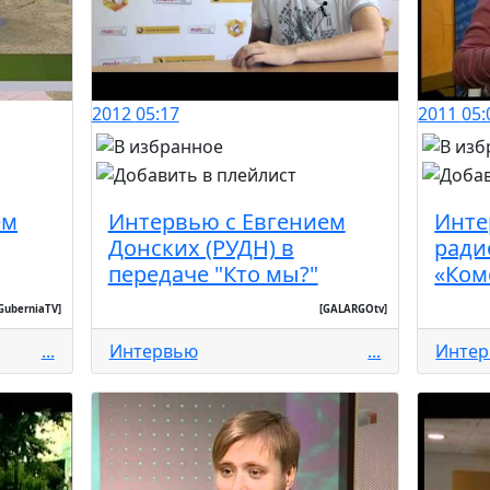
2012
05:17
2011
05:
ем
Интервью с Евгением
Инте
Донских (РУДН) в
ради
передаче "Кто мы?"
«Ком
GuberniaTV]
[GALARGOtv]
...
Интервью
...
Инте