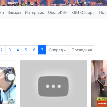
ии
Звёзды
Интервью
ОколоКВН
КВН-Обзоры
Пос
2
3
4
5
6
7
Вперед »
Последняя