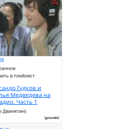
06
сандр Гудков и
лья Медведева на
адио. Часть 1
р Двинятин)
[grizun4ik]
рвью
...