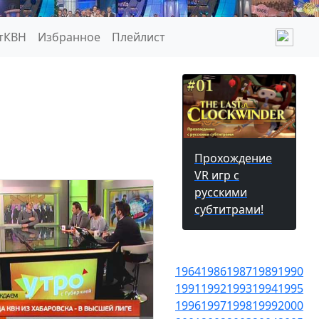
тКВН
Избранное
Плейлист
Прохождение
VR игр с
русскими
субтитрами!
1964
1986
1987
1989
1990
1991
1992
1993
1994
1995
1996
1997
1998
1999
2000