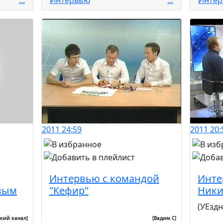
2011
24:59
2011
20:
Интервью с командой
Инте
вым
"Кефир"
Ники
(УЕзд
кий канал]
[Вадим С]