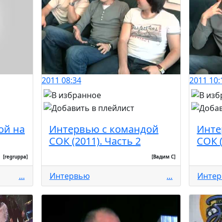
2011
08:34
2011
10:
ой на
Интервью с командой
Инте
СОК (2011). Часть 2
СОК (
[regruppa]
[Вадим С]
...
Интервью
...
Инте