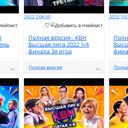
2022
2:06:50
2022
1:5
Н
Полная версия - КВН
Полн
ень
Высшая лига 2022 1/4
Высш
финала 3я игра
фина
...
Полная версия
...
Полна