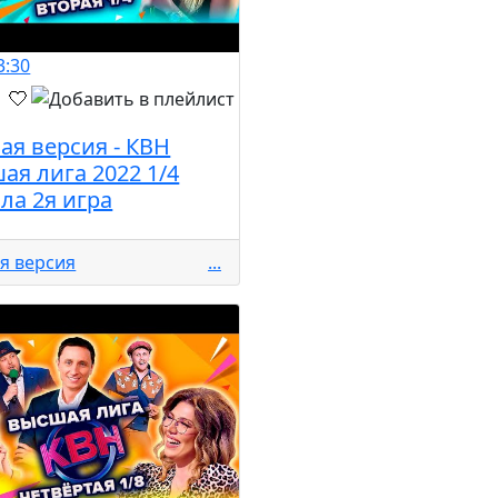
3:30
ая версия - КВН
ая лига 2022 1/4
ла 2я игра
я версия
...