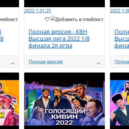
2022
1:31:25
2022
1:3
Н
Полная версия - КВН
Полн
/8
Высшая лига 2022 1/8
Высш
финала 2я игра
фина
...
Полная версия
...
Полна