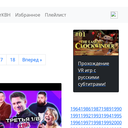
тКВН
Избранное
Плейлист
17
18
Вперед »
Прохождение
VR игр с
русскими
субтитрами!
1964
1986
1987
1989
1990
1991
1992
1993
1994
1995
1996
1997
1998
1999
2000