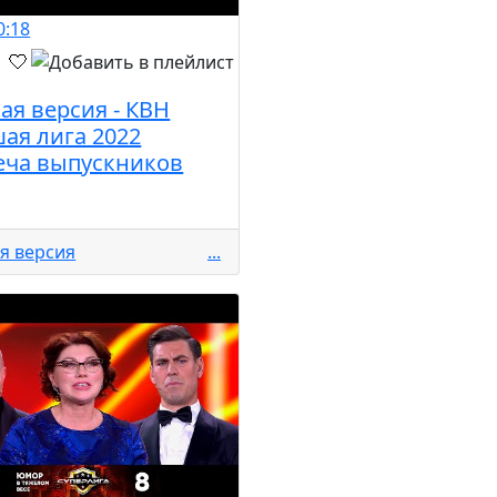
0:18
ая версия - КВН
ая лига 2022
еча выпускников
я версия
...