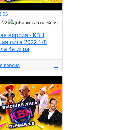
8:05
ая версия - КВН
ая лига 2022 1/8
ла 4я игра
я версия
...