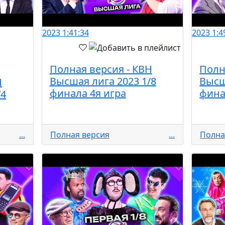
2023
1:41:34
2023
1:4
Полная версия - КВН
Полн
Высшая лига 2023 1/8
Высш
Н
финала 4я игра
фина
/4
...
Полная версия
...
Полна