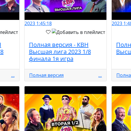
2023
1:45:18
2023
1:4
Н
Полная версия - КВН
Полн
/8
Высшая лига 2023 1/8
Высш
финала 1я игра
...
Полная версия
...
Полна