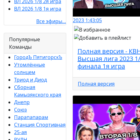
ВЛ 2026 1/8 2я игра
ВЛ 2026 1/8 1я игра
2023
1:43:05
Все эфиры...
Популярные
Команды
Полная версия - КВ
ГородЪ ПятигорскЪ
Высшая лига 2023 1
Утомлённые
финала 1я игра
солнцем
Триод и Диод
Полная версия
Сборная
Камызякского края
Днепр
Союз
Парапапарам
Станция Спортивная
25-ая
РУДН