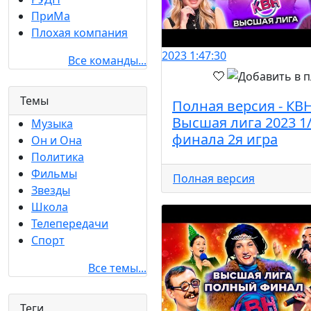
ПриМа
Плохая компания
2023
1:47:30
Все команды...
Темы
Полная версия - КВ
Высшая лига 2023 1
Музыка
финала 2я игра
Он и Она
Политика
Фильмы
Полная версия
Звезды
Школа
Телепередачи
Спорт
Все темы...
Теги