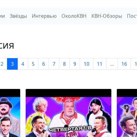
ии
Звёзды
Интервью
ОколоКВН
КВН-Обзоры
Пос
сия
2
3
4
5
6
7
8
9
10
11
...
16