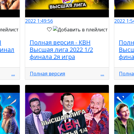
2022
1:49:56
2022
1:5
Н
Полная версия - КВН
Полн
Финал
Высшая лига 2022 1/2
Высш
финала 2я игра
фина
...
Полная версия
...
Полна