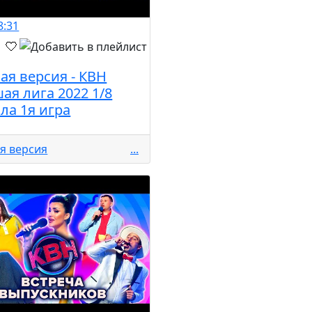
8:31
ая версия - КВН
ая лига 2022 1/8
ла 1я игра
я версия
...