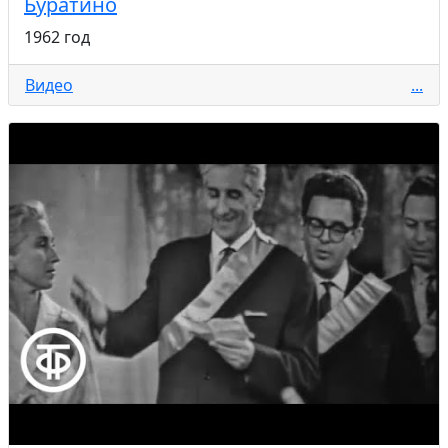
Буратино
1962 год
Видео
...