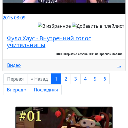
2015
03:09
Фулл Хаус - Внутренний голос
учительницы
КВН Открытие сезона 2015 на Красной поляне
Видео
...
Первая
« Назад
1
2
3
4
5
6
Вперед »
Последняя