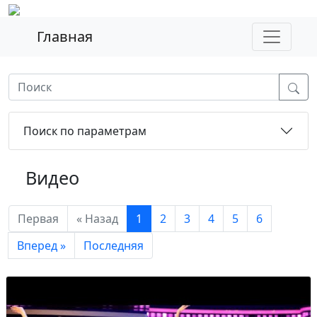
Главная
Поиск по параметрам
Видео
Первая
« Назад
1
2
3
4
5
6
Вперед »
Последняя