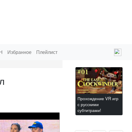
Н
Избранное
Плейлист
л
Прохождение VR игр
с русскими
субтитрами!