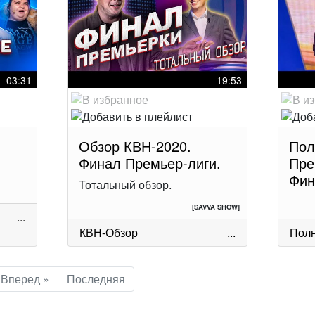
03:31
19:53
Обзор КВН-2020.
Пол
Финал Премьер-лиги.
Пре
Фин
Тотальный обзор.
[SAVVA SHOW]
...
КВН-Обзор
...
Полн
Вперед »
Последняя