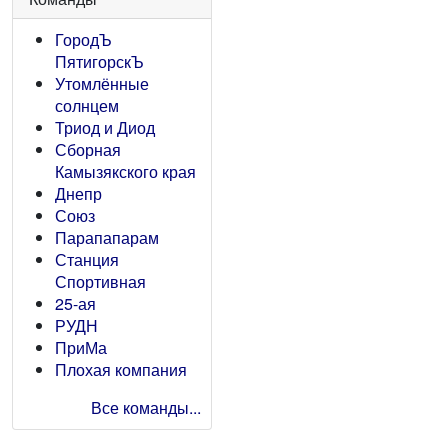
ГородЪ
ПятигорскЪ
Утомлённые
солнцем
Триод и Диод
Сборная
Камызякского края
Днепр
Союз
Парапапарам
Станция
Спортивная
25-ая
РУДН
ПриМа
Плохая компания
Все команды...