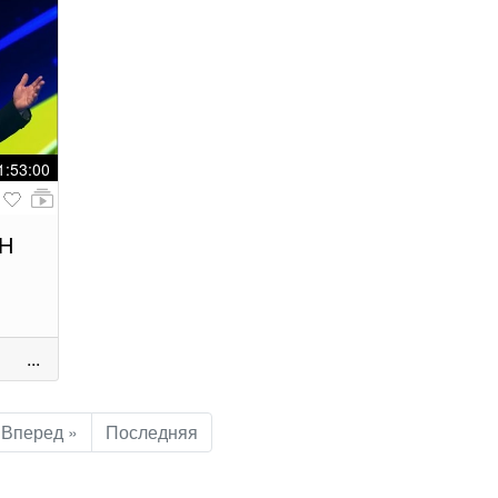
1:53:00
ВН
Н
...
Вперед »
Последняя