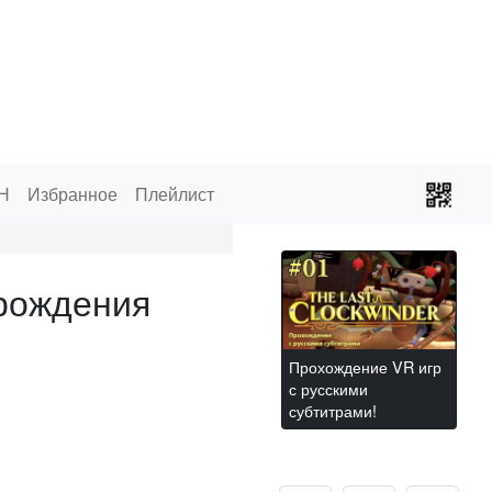
Н
Избранное
Плейлист
рождения
Прохождение VR игр
с русскими
субтитрами!