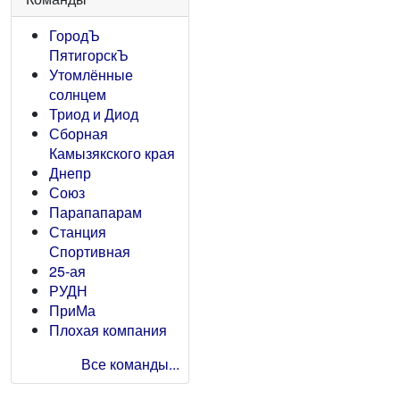
ГородЪ
ПятигорскЪ
Утомлённые
солнцем
Триод и Диод
Сборная
Камызякского края
Днепр
Союз
Парапапарам
Станция
Спортивная
25-ая
РУДН
ПриМа
Плохая компания
Все команды...