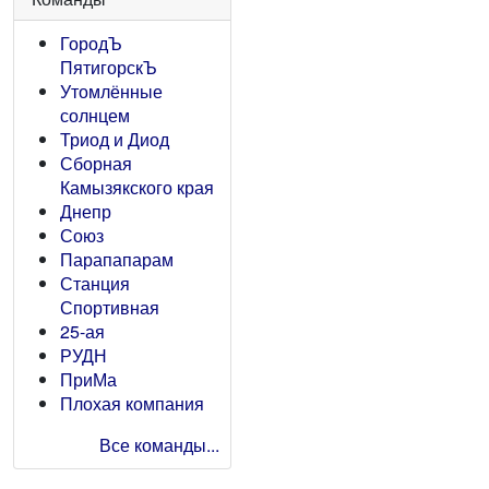
ГородЪ
ПятигорскЪ
Утомлённые
солнцем
Триод и Диод
Сборная
Камызякского края
Днепр
Союз
Парапапарам
Станция
Спортивная
25-ая
РУДН
ПриМа
Плохая компания
Все команды...