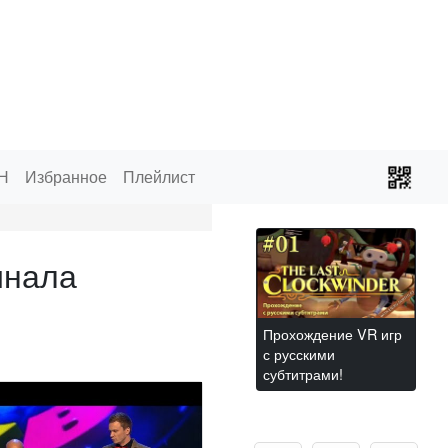
Н
Избранное
Плейлист
инала
Прохождение VR игр
с русскими
субтитрами!