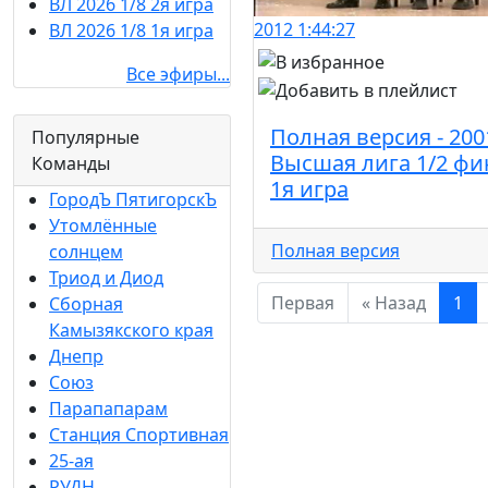
ВЛ 2026 1/8 2я игра
2012
1:44:27
ВЛ 2026 1/8 1я игра
Все эфиры...
Полная версия - 200
Популярные
Высшая лига 1/2 фи
Команды
1я игра
ГородЪ ПятигорскЪ
Утомлённые
Полная версия
солнцем
Триод и Диод
Первая
« Назад
1
Сборная
Камызякского края
Днепр
Союз
Парапапарам
Станция Спортивная
25-ая
РУДН