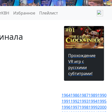
тКВН
Избранное
Плейлист
финала
Прохождение
VR игр с
русскими
субтитрами!
1964
1986
1987
1989
1990
1991
1992
1993
1994
1995
1996
1997
1998
1999
2000