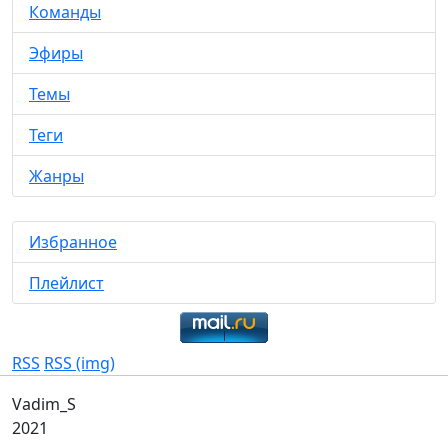
Команды
Эфиры
Темы
Теги
Жанры
Избранное
Плейлист
RSS
RSS (img)
Vadim_S
2021